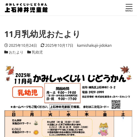
MENU
11月乳幼児おたより
投稿日
更新日
著者
2025年10月24日
2025年10月17日
kamishakujii-jidokan
カテゴリー
カテゴリー
おたより
乳幼児